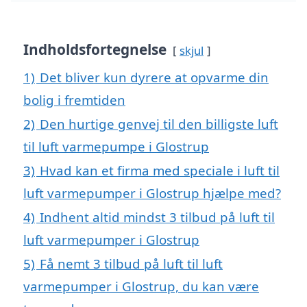
Indholdsfortegnelse
skjul
1)
Det bliver kun dyrere at opvarme din
bolig i fremtiden
2)
Den hurtige genvej til den billigste luft
til luft varmepumpe i Glostrup
3)
Hvad kan et firma med speciale i luft til
luft varmepumper i Glostrup hjælpe med?
4)
Indhent altid mindst 3 tilbud på luft til
luft varmepumper i Glostrup
5)
Få nemt 3 tilbud på luft til luft
varmepumper i Glostrup, du kan være